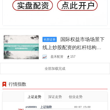
国际权益市场场景下
长胜证券
线上炒股配资的杠杆结构稳
定性评估围绕信号生
盈禾配资
157
全部加载完成
行情指数
上证走势
深证走势
创业走势